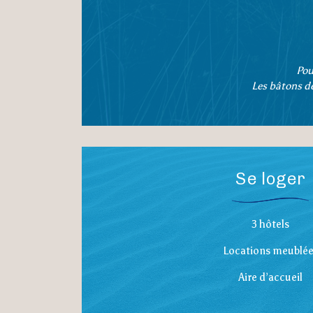
Pou
Les bâtons de
Se loger
3 hôtels
Locations meublée
Aire d’accueil