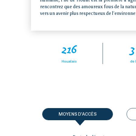
humaine, l’île de Houat est la première à agir
rencontrez que des amoureux fous de la nature
vers un avenir plus respectueux de l’environ
216
3
Houatais
de 
Accueil
Loi îles
métropolitaines
MOYENS D'ACCÈS
Visiter