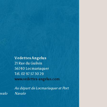
Vedettes Angelus
21 Rue du Guilvin
56740 Locmariaquer
Tél. 02 97 57 30 29
www.vedettes-angelus.com
Au départ de Locmariaquer et Port
avalo
Navalo