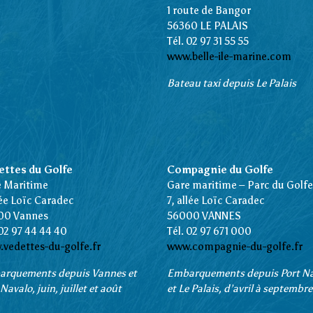
1 route de Bangor
56360 LE PALAIS
Tél. 02 97 31 55 55
www.belle-ile-marine.com
Bateau taxi depuis Le Palais
ettes du Golfe
Compagnie du Golfe
 Maritime
Gare maritime – Parc du Golfe
lée Loïc Caradec
7, allée Loïc Caradec
00 Vannes
56000 VANNES
02 97 44 44 40
Tél. 02 97 671 000
vedettes-du-golfe.fr
www.compagnie-du-golfe.fr
rquements depuis Vannes et
Embarquements depuis Port N
Navalo, juin, juillet et août
et Le Palais, d’avril à septembre