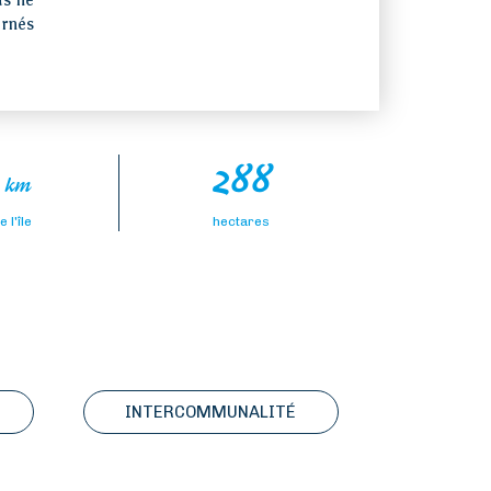
us ne
urnés
7
288
km
 l'île
hectares
INTERCOMMUNALITÉ