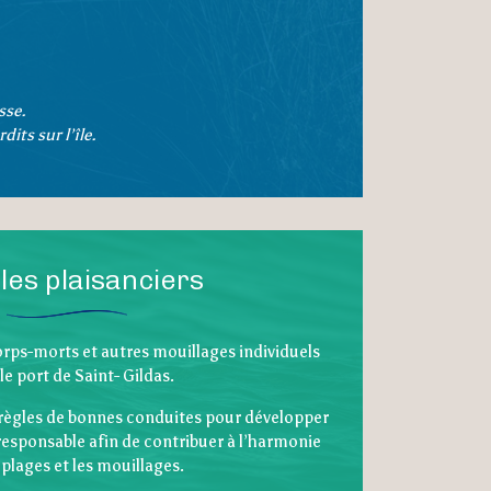
sse.
its sur l’île.
les plaisanciers
orps-morts et autres mouillages individuels
le port de Saint- Gildas.
règles de bonnes conduites pour développer
sponsable afin de contribuer à l’harmonie
 plages et les mouillages.