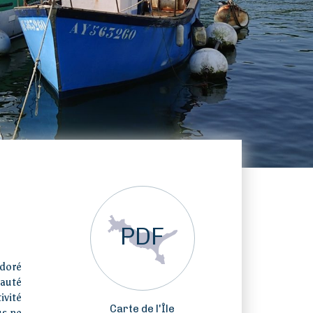
PDF
 doré
eauté
ivité
Carte de l'Île