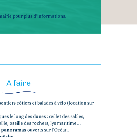
mairie pour plus d’informations.
A faire
sentiers côtiers et balades à vélo (location sur
ues le long des dunes : œillet des sables,
ille, oseille des rochers, lys maritime…
x panoramas
ouverts sur l’Océan.
 pêche.