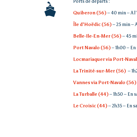
Ports de départs :
Vivre
Quiberon (56)
– 40 min – A l
Île d’Hoëdic (56)
– 25 min – 
Actions de l’AIP
Belle-Ile-En-Mer (56)
– 45 m
Port Navalo (56)
– 1h00 – En
Locmariaquer via Port-Naval
Presse
La Trinité-sur-Mer (56)
– 1h
Contact
Vannes via Port-Navalo (56)
La Turballe (44)
– 1h50 – En s
Le Croisic (44)
– 2h35 – En s