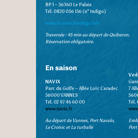
BP 1 – 56360 Le Palais
Tél. 0820 056 156 (n° Indigo)
www.oceane.breizhgo.bzh
Traversée : 45 min au départ de Quiberon.
Réservation obligatoire.
En saison
Ved
NAVIX
Gare
Parc du Golfe – Allée Loïc Caradec
7 Al
56000 VANNES
560
Tél.
02 97 46 60 00
Tél.
www.navix.fr
www.
Au départ de Vannes, Port Navalo,
Emba
Le Croisic et La turballe
Port 