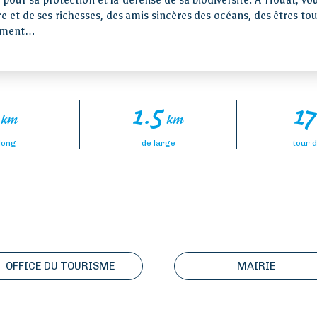
 pour sa protection et la défense de sa biodiversité. À Houat, vo
 et de ses richesses, des amis sincères des océans, des êtres to
nement…
1.5
1
km
km
long
de large
tour de
OFFICE DU TOURISME
MAIRIE