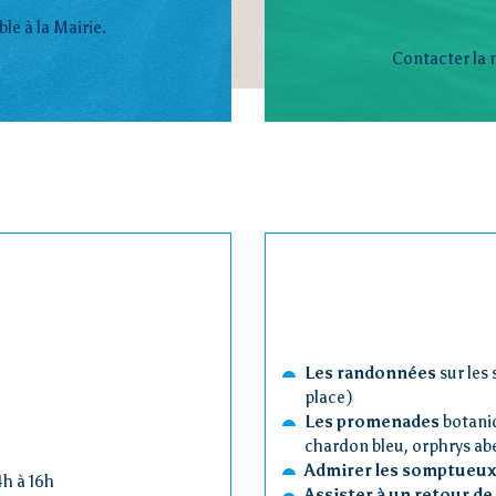
le à la Mairie.
Contacter la 
Les randonnées
sur les 
place)
Les promenades
botaniq
chardon bleu, orphrys abe
Admirer les somptueu
4h à 16h
Assister à un retour de