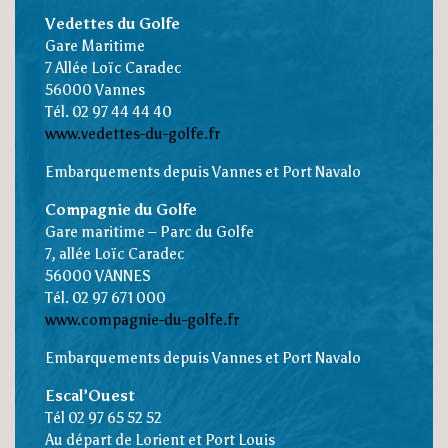
Vedettes du Golfe
Gare Maritime
7 Allée Loïc Caradec
56000 Vannes
Tél.
02 97 44 44 40
www.vedettes-du-golfe.fr
Embarquements depuis Vannes et Port Navalo
Compagnie du Golfe
Gare maritime – Parc du Golfe
7, allée Loïc Caradec
56000 VANNES
Tél. 02 97 671 000
www.compagnie-du-golfe.fr
Embarquements depuis Vannes et Port Navalo
Escal’Ouest
Tél 02 97 65 52 52
Au départ de Lorient et Port Louis