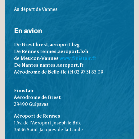
Au départ de Vannes
En avion
De Brest brest.aeroport.bzg
De Rennes rennes.aeroport.bzh
de Meucon-Vannes
www.finistair.fr
De Nantes nantes.aeroport.fr
Aérodrome de Belle-île
tél 02 97 31 83 09
Finistair
Aérodrome de Brest
29490 Guipavas
Aéroport de Rennes
1 Av. de l’Aéroport Joseph le Brix
35136 Saint-Jacques-de-la-Lande