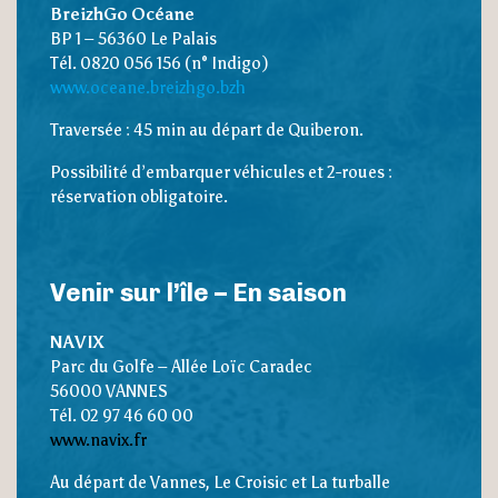
BreizhGo Océane
BP 1 – 56360 Le Palais
Tél. 0820 056 156 (n° Indigo)
www.oceane.breizhgo.bzh
Traversée : 45 min au départ de Quiberon.
Possibilité d’embarquer véhicules et 2-roues :
réservation obligatoire.
Venir sur l’île –
En saison
NAVIX
Parc du Golfe – Allée Loïc Caradec
56000 VANNES
Tél.
02 97 46 60 00
www.navix.fr
Au départ de Vannes, Le Croisic et La turballe