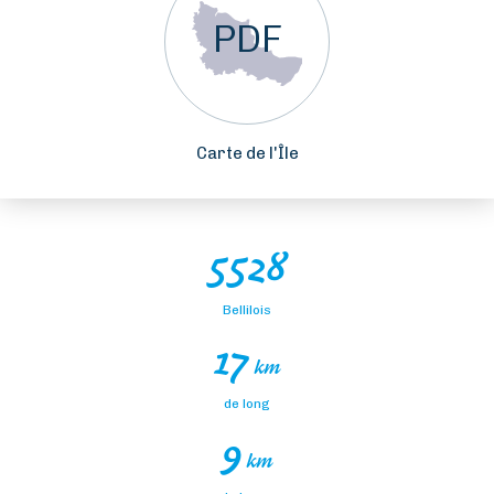
PDF
Carte de l'Île
5528
Bellilois
17
km
de long
9
km