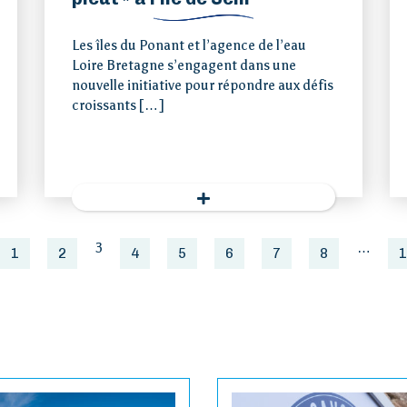
Les îles du Ponant et l’agence de l’eau
Loire Bretagne s’engagent dans une
nouvelle initiative pour répondre aux défis
croissants […]
3
…
1
2
4
5
6
7
8
1