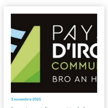
Accueil
Loi îles
métropolitaines
Visiter
Vivre
Actions de l’AIP
3 novembre 2025