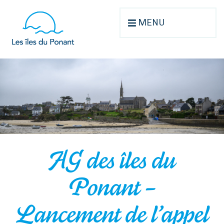
MENU
AG des îles du
Ponant –
Lancement de l’appel