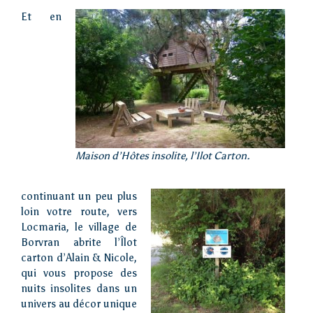
métropolitaines
Et en
Visiter
Vivre
Actions de l’AIP
Maison d’Hôtes insolite, l’Ilot Carton.
continuant un peu plus
loin votre route, vers
Presse
Locmaria, le village de
Borvran abrite l’Îlot
Contact
carton d’Alain & Nicole,
qui vous propose des
nuits insolites dans un
univers au décor unique