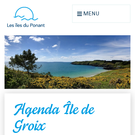
MENU
Agenda Île de
Groix