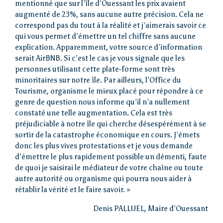
mentionné que sur l’île d’Ouessant les prix avaient
augmenté de 23%, sans aucune autre précision. Cela ne
correspond pas du tout à la réalité et j’aimerais savoir ce
qui vous permet d’émettre un tel chiffre sans aucune
explication. Apparemment, votre source d’information
serait AirBNB. Si c’est le cas je vous signale que les
personnes utilisant cette plate-forme sont très
minoritaires sur notre île. Par ailleurs, l’Office du
Tourisme, organisme le mieux placé pour répondre à ce
genre de question nous informe qu’il n’a nullement
constaté une telle augmentation. Cela est très
préjudiciable à notre île qui cherche désespérément à se
sortir de la catastrophe économique en cours. J’émets
donc les plus vives protestations et je vous demande
d’émettre le plus rapidement possible un démenti, faute
Accueil
de quoi je saisirai le médiateur de votre chaîne ou toute
autre autorité ou organisme qui pourra nous aider à
rétablir la vérité et le faire savoir. »
Loi îles
Denis PALLUEL, Maire d’Ouessant
métropolitaines