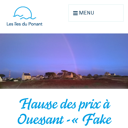
MENU
Hausse des prix à
Ouessant -« Fake