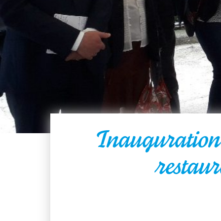
Inauguration 
restau
Accueil
Loi îles
métropolitaines