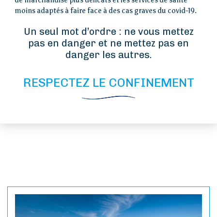
de marchandise plus délicats et les services de santé
Loi îles
moins adaptés à faire face à des cas graves du covid-19.
métropolitaines
Un seul mot d’ordre : ne vous mettez
Visiter
pas en danger et ne mettez pas en
danger les autres.
Vivre
RESPECTEZ LE CONFINEMENT
Actions de l’AIP
Presse
Contact