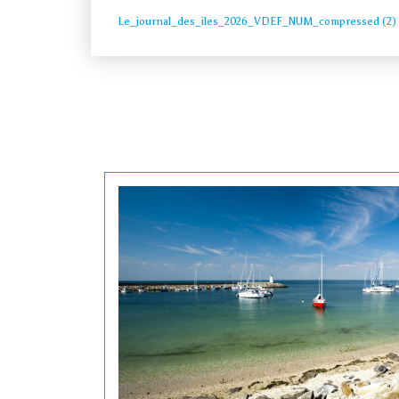
Le_journal_des_iles_2026_VDEF_NUM_compressed (2)
Vivre
Actions de l’AIP
Presse
Contact