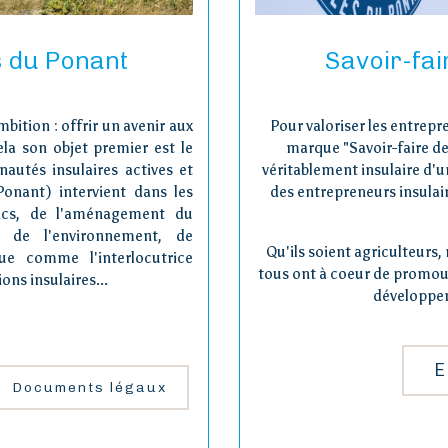
s du Ponant
Savoir-fai
bition : offrir un avenir aux
Pour valoriser les entrepr
ela son objet premier est le
marque "Savoir-faire de
autés insulaires actives et
véritablement insulaire d'u
Ponant) intervient dans les
des entrepreneurs insulair
lics, de l'aménagement du
e, de l'environnement, de
Qu'ils soient agriculteurs, 
ue comme l'interlocutrice
tous ont à coeur de promouvo
ons insulaires...
développem
E
Documents légaux