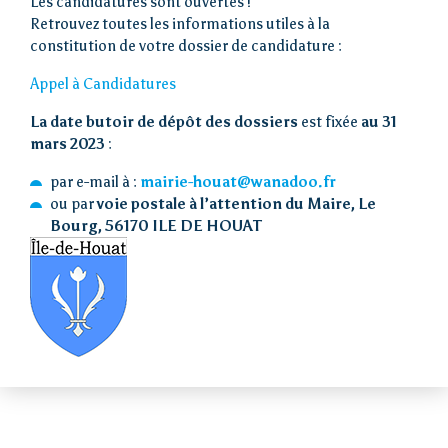
Les candidatures sont ouvertes !
Retrouvez toutes les informations utiles à la
Loi îles
constitution de votre dossier de candidature :
métropolitaines
Appel à Candidatures
Visiter
La date butoir de dépôt des dossiers
est fixée
au 31
mars 2023
:
par e-mail à :
mairie-houat@wanadoo.fr
Vivre
ou par
voie postale à l’attention du Maire, Le
Bourg, 56170 ILE DE HOUAT
Actions de l’AIP
Presse
Contact